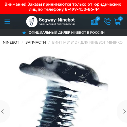
Внимание! Заказы принимаются только от юридических
лиц по телефону
8-499-450-86-44
0
0
ОФИЦИАЛЬНЫЙ ДИЛЕР
NINEBOT В РОССИИ
NINEBOT
ЗАПЧАСТИ
ВИНТ M3*8*D7 ДЛЯ NINEBOT MINIPRO