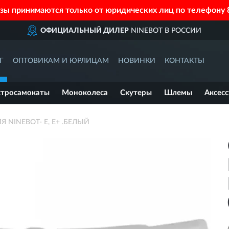
азы принимаются только от юридических лиц по телефону
ОФИЦИАЛЬНЫЙ ДИЛЕР
NINEBOT В РОССИИ
Г
ОПТОВИКАМ И ЮРЛИЦАМ
НОВИНКИ
КОНТАКТЫ
ктросамокаты
Моноколеса
Скутеры
Шлемы
Аксес
 NINEBOT- E, E+ .БЕЛЫЙ