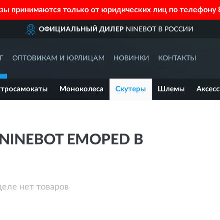
азы принимаются только от юридических лиц по телефону
ОФИЦИАЛЬНЫЙ ДИЛЕР
NINEBOT В РОССИИ
Г
ОПТОВИКАМ И ЮРЛИЦАМ
НОВИНКИ
КОНТАКТЫ
ктросамокаты
Моноколеса
Скутеры
Шлемы
Аксес
NINEBOT EMOPED B
деле нет товаров