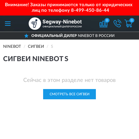
Внимание! Заказы принимаются только от юридических
лиц по телефону
8-499-450-86-44
0
0
ОФИЦИАЛЬНЫЙ ДИЛЕР
NINEBOT В РОССИИ
NINEBOT
СИГВЕИ
S
СИГВЕИ NINEBOT S
Сейчас в этом разделе нет товаров
СМОТРЕТЬ ВСЕ СИГВЕИ