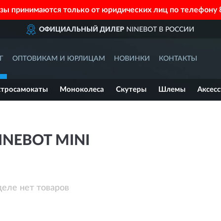
азы принимаются только от юридических лиц по телефону
ОФИЦИАЛЬНЫЙ ДИЛЕР
NINEBOT В РОССИИ
Г
ОПТОВИКАМ И ЮРЛИЦАМ
НОВИНКИ
КОНТАКТЫ
ктросамокаты
Моноколеса
Скутеры
Шлемы
Аксес
INEBOT MINI
деле нет товаров