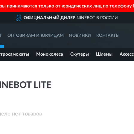
азы принимаются только от юридических лиц по телефону
ОФИЦИАЛЬНЫЙ ДИЛЕР
NINEBOT В РОССИИ
Г
ОПТОВИКАМ И ЮРЛИЦАМ
НОВИНКИ
КОНТАКТЫ
ктросамокаты
Моноколеса
Скутеры
Шлемы
Аксес
INEBOT LITE
деле нет товаров