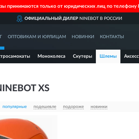
азы принимаются только от юридических лиц по телефону
ОФИЦИАЛЬНЫЙ ДИЛЕР
NINEBOT В РОССИИ
Г
ОПТОВИКАМ И ЮРЛИЦАМ
НОВИНКИ
КОНТАКТЫ
ктросамокаты
Моноколеса
Скутеры
Шлемы
Аксес
INEBOT XS
популярные
подешевле
подороже
новинки