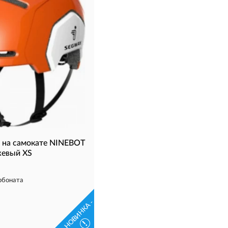
 на самокате NINEBOT
евый XS
рбоната
- НОВИНКА -
!